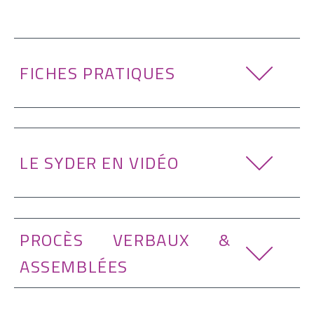
FICHES PRATIQUES
LE SYDER EN VIDÉO
Vidéo de présentation du SYDER
PROCÈS VERBAUX &
Plaquette de présentation du
SYDER
ASSEMBLÉES
Toutes les informations pratiques sur le