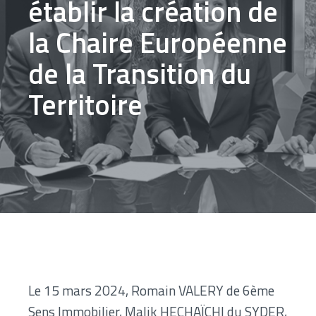
établir la création de
la Chaire Européenne
de la Transition du
Territoire
Le 15 mars 2024, Romain VALERY de
6ème
Sens Immobilie
r, Malik HECHAÏCHI du
SYDER
,