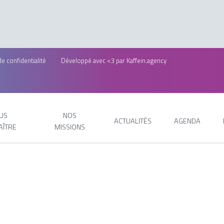
de confidentialité
Développé avec <3 par
Kaffein.agency
US
NOS
ACTUALITÉS
AGENDA
AÎTRE
MISSIONS