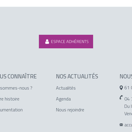
ESPACE ADHÉRENTS
US CONNAÎTRE
NOS ACTUALITÉS
NOU
61 
 sommes-nous ?
Actualités
04 
re histoire
Agenda
Du l
umentation
Nous rejoindre
Ven
acc