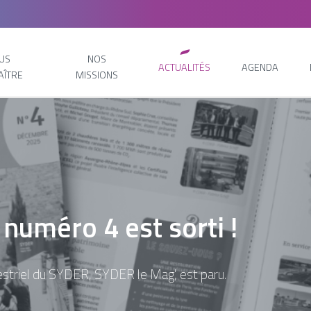
US
NOS
ACTUALITÉS
AGENDA
AÎTRE
MISSIONS
 numéro 4 est sorti !
triel du SYDER, SYDER le Mag', est paru.