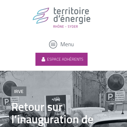
Menu
ESPACE ADHÉRENTS
IRVE
Retour sur
l’inauguration de