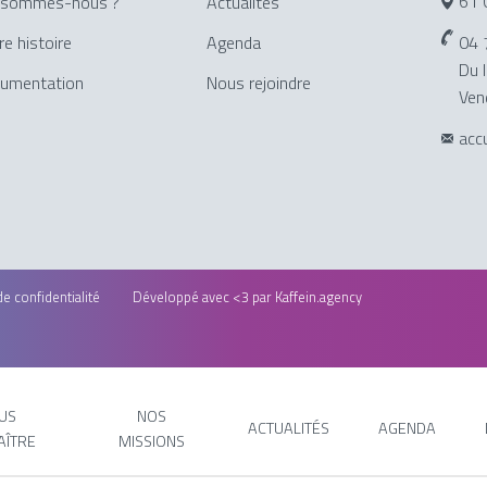
61 
 sommes-nous ?
Actualités
04 
re histoire
Agenda
Du l
umentation
Nous rejoindre
Ven
acc
de confidentialité
Développé avec <3 par
Kaffein.agency
US
NOS
ACTUALITÉS
AGENDA
AÎTRE
MISSIONS